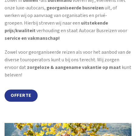
Zowel in
binnen
-als
buitenland
voeren wij , eveneens met
onze luxe-autocars,
georganiseerde busreizen
uit, of
werken wij op aanvraag van organisaties en privé-
groepen. Hierbij streven wij naar een
uitstekende
prijs/kwaliteit
verhouding en staat Autocar Busreizen voor
service en vakmanschap!
Zowel voor georganiseerde reizen als voor het aanbod van de
diverse touroperators kunt u bij ons terecht. Wij zorgen
ervoor dat
zorgeloze & aangename vakantie op maat
kunt
beleven!
OFFERTE