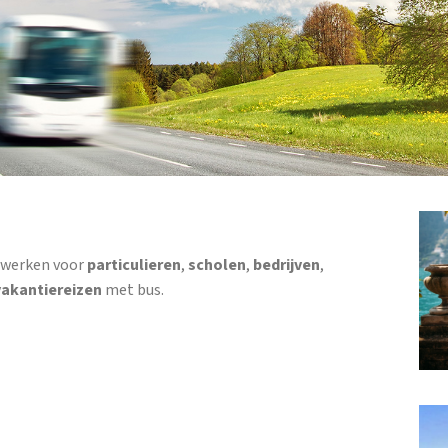
j werken voor
particulieren
,
scholen
,
bedrijven
,
vakantiereizen
met bus.