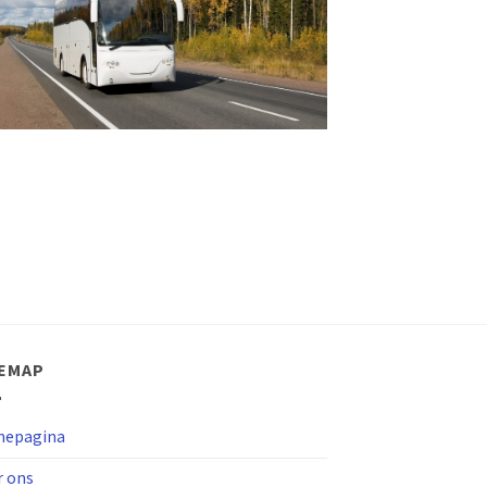
TEMAP
epagina
r ons