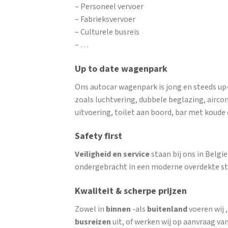
– Personeel vervoer
– Fabrieksvervoer
– Culturele busreis
– …
Up to date wagenpark
Ons autocar wagenpark is jong en steeds up
zoals luchtvering, dubbele beglazing, airco
uitvoering, toilet aan boord, bar met koud
Safety first
Veiligheid en service
staan bij ons in Belg
ondergebracht in een moderne overdekte st
Kwaliteit & scherpe prijzen
Zowel in
binnen
-als
buitenland
voeren wij 
busreizen
uit, of werken wij op aanvraag van