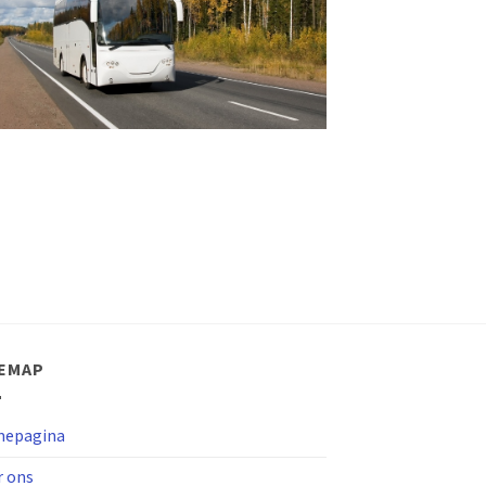
TEMAP
epagina
r ons