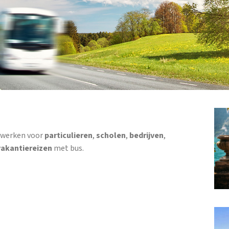
j werken voor
particulieren
,
scholen
,
bedrijven
,
vakantiereizen
met bus.