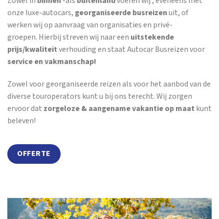
Zowel in
binnen
-als
buitenland
voeren wij , eveneens met
onze luxe-autocars,
georganiseerde busreizen
uit, of
werken wij op aanvraag van organisaties en privé-
groepen. Hierbij streven wij naar een
uitstekende
prijs/kwaliteit
verhouding en staat Autocar Busreizen voor
service en vakmanschap!
Zowel voor georganiseerde reizen als voor het aanbod van de
diverse touroperators kunt u bij ons terecht. Wij zorgen
ervoor dat
zorgeloze & aangename vakantie op maat
kunt
beleven!
OFFERTE