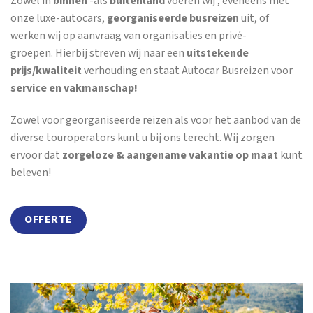
Zowel in
binnen
-als
buitenland
voeren wij , eveneens met
onze luxe-autocars,
georganiseerde busreizen
uit, of
werken wij op aanvraag van organisaties en privé-
groepen. Hierbij streven wij naar een
uitstekende
prijs/kwaliteit
verhouding en staat Autocar Busreizen voor
service en vakmanschap!
Zowel voor georganiseerde reizen als voor het aanbod van de
diverse touroperators kunt u bij ons terecht. Wij zorgen
ervoor dat
zorgeloze & aangename vakantie op maat
kunt
beleven!
OFFERTE