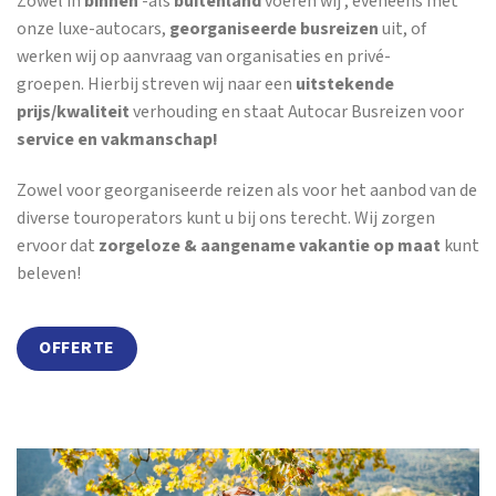
Zowel in
binnen
-als
buitenland
voeren wij , eveneens met
onze luxe-autocars,
georganiseerde busreizen
uit, of
werken wij op aanvraag van organisaties en privé-
groepen. Hierbij streven wij naar een
uitstekende
prijs/kwaliteit
verhouding en staat Autocar Busreizen voor
service en vakmanschap!
Zowel voor georganiseerde reizen als voor het aanbod van de
diverse touroperators kunt u bij ons terecht. Wij zorgen
ervoor dat
zorgeloze & aangename vakantie op maat
kunt
beleven!
OFFERTE