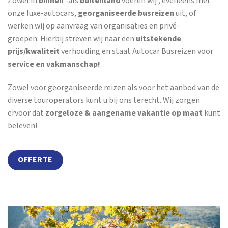
Zowel in
binnen
-als
buitenland
voeren wij , eveneens met
onze luxe-autocars,
georganiseerde busreizen
uit, of
werken wij op aanvraag van organisaties en privé-
groepen. Hierbij streven wij naar een
uitstekende
prijs/kwaliteit
verhouding en staat Autocar Busreizen voor
service en vakmanschap!
Zowel voor georganiseerde reizen als voor het aanbod van de
diverse touroperators kunt u bij ons terecht. Wij zorgen
ervoor dat
zorgeloze & aangename vakantie op maat
kunt
beleven!
OFFERTE