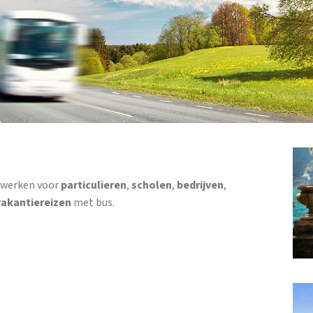
j werken voor
particulieren
,
scholen
,
bedrijven
,
vakantiereizen
met bus.