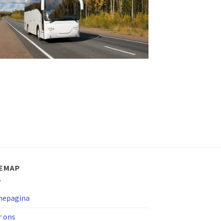
TEMAP
epagina
r ons