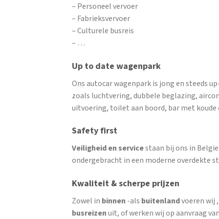
– Personeel vervoer
– Fabrieksvervoer
– Culturele busreis
– …
Up to date wagenpark
Ons autocar wagenpark is jong en steeds up
zoals luchtvering, dubbele beglazing, airco
uitvoering, toilet aan boord, bar met koud
Safety first
Veiligheid en service
staan bij ons in Belg
ondergebracht in een moderne overdekte st
Kwaliteit & scherpe prijzen
Zowel in
binnen
-als
buitenland
voeren wij 
busreizen
uit, of werken wij op aanvraag van