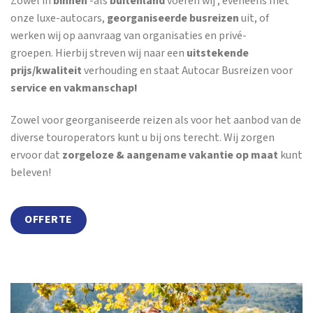
Zowel in
binnen
-als
buitenland
voeren wij , eveneens met
onze luxe-autocars,
georganiseerde busreizen
uit, of
werken wij op aanvraag van organisaties en privé-
groepen. Hierbij streven wij naar een
uitstekende
prijs/kwaliteit
verhouding en staat Autocar Busreizen voor
service en vakmanschap!
Zowel voor georganiseerde reizen als voor het aanbod van de
diverse touroperators kunt u bij ons terecht. Wij zorgen
ervoor dat
zorgeloze & aangename vakantie op maat
kunt
beleven!
OFFERTE