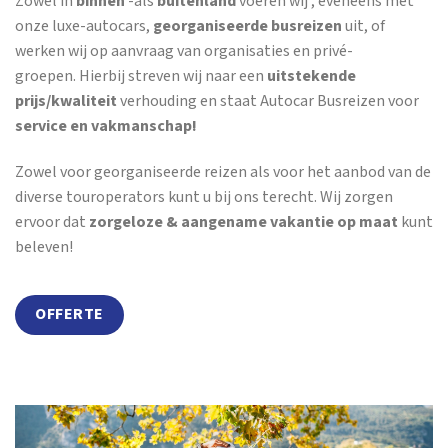
Zowel in
binnen
-als
buitenland
voeren wij , eveneens met
onze luxe-autocars,
georganiseerde busreizen
uit, of
werken wij op aanvraag van organisaties en privé-
groepen. Hierbij streven wij naar een
uitstekende
prijs/kwaliteit
verhouding en staat Autocar Busreizen voor
service en vakmanschap!
Zowel voor georganiseerde reizen als voor het aanbod van de
diverse touroperators kunt u bij ons terecht. Wij zorgen
ervoor dat
zorgeloze & aangename vakantie op maat
kunt
beleven!
OFFERTE