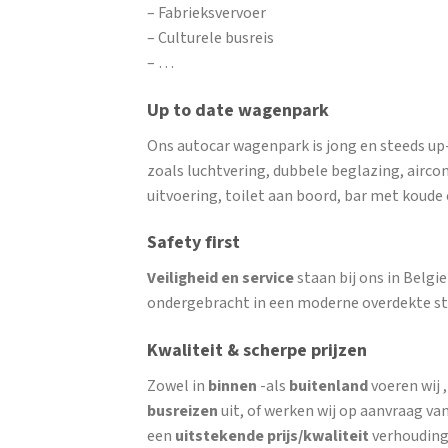
– Fabrieksvervoer
– Culturele busreis
– …
Up to date wagenpark
Ons autocar wagenpark is jong en steeds up
zoals luchtvering, dubbele beglazing, airco
uitvoering, toilet aan boord, bar met koud
Safety first
Veiligheid en service
staan bij ons in Belg
ondergebracht in een moderne overdekte st
Kwaliteit & scherpe prijzen
Zowel in
binnen
-als
buitenland
voeren wij 
busreizen
uit, of werken wij op aanvraag van
een
uitstekende prijs/kwaliteit
verhouding