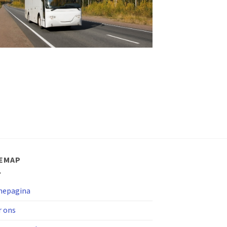
TEMAP
epagina
r ons