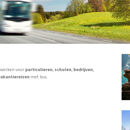
j werken voor
particulieren
,
scholen
,
bedrijven
,
vakantiereizen
met bus.