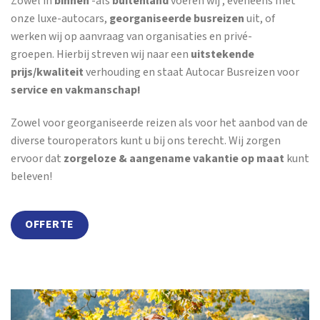
Zowel in
binnen
-als
buitenland
voeren wij , eveneens met
onze luxe-autocars,
georganiseerde busreizen
uit, of
werken wij op aanvraag van organisaties en privé-
groepen. Hierbij streven wij naar een
uitstekende
prijs/kwaliteit
verhouding en staat Autocar Busreizen voor
service en vakmanschap!
Zowel voor georganiseerde reizen als voor het aanbod van de
diverse touroperators kunt u bij ons terecht. Wij zorgen
ervoor dat
zorgeloze & aangename vakantie op maat
kunt
beleven!
OFFERTE