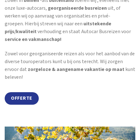
Zowel in
binnen
-als
buitenland
voeren wij , eveneens met
onze luxe-autocars,
georganiseerde busreizen
uit, of
werken wij op aanvraag van organisaties en privé-
groepen. Hierbij streven wij naar een
uitstekende
prijs/kwaliteit
verhouding en staat Autocar Busreizen voor
service en vakmanschap!
Zowel voor georganiseerde reizen als voor het aanbod van de
diverse touroperators kunt u bij ons terecht. Wij zorgen
ervoor dat
zorgeloze & aangename vakantie op maat
kunt
beleven!
OFFERTE