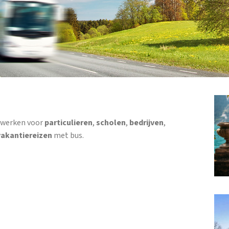
j werken voor
particulieren
,
scholen
,
bedrijven
,
vakantiereizen
met bus.