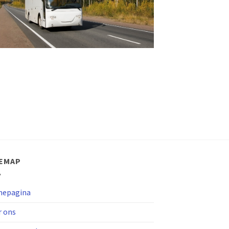
TEMAP
epagina
r ons