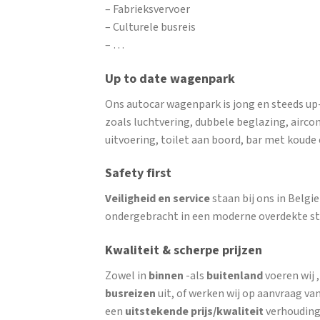
– Fabrieksvervoer
– Culturele busreis
– …
Up to date wagenpark
Ons autocar wagenpark is jong en steeds up
zoals luchtvering, dubbele beglazing, airco
uitvoering, toilet aan boord, bar met koud
Safety first
Veiligheid en service
staan bij ons in Belg
ondergebracht in een moderne overdekte st
Kwaliteit & scherpe prijzen
Zowel in
binnen
-als
buitenland
voeren wij 
busreizen
uit, of werken wij op aanvraag van
een
uitstekende prijs/kwaliteit
verhouding