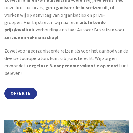
Zowel in
binnen
-als
buitenland
voeren wij , eveneens met
onze luxe-autocars,
georganiseerde busreizen
uit, of
werken wij op aanvraag van organisaties en privé-
groepen. Hierbij streven wij naar een
uitstekende
prijs/kwaliteit
verhouding en staat Autocar Busreizen voor
service en vakmanschap!
Zowel voor georganiseerde reizen als voor het aanbod van de
diverse touroperators kunt u bij ons terecht. Wij zorgen
ervoor dat
zorgeloze & aangename vakantie op maat
kunt
beleven!
OFFERTE