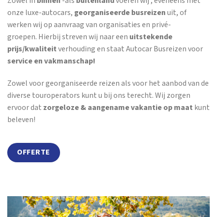
Zowel in
binnen
-als
buitenland
voeren wij , eveneens met
onze luxe-autocars,
georganiseerde busreizen
uit, of
werken wij op aanvraag van organisaties en privé-
groepen. Hierbij streven wij naar een
uitstekende
prijs/kwaliteit
verhouding en staat Autocar Busreizen voor
service en vakmanschap!
Zowel voor georganiseerde reizen als voor het aanbod van de
diverse touroperators kunt u bij ons terecht. Wij zorgen
ervoor dat
zorgeloze & aangename vakantie op maat
kunt
beleven!
OFFERTE