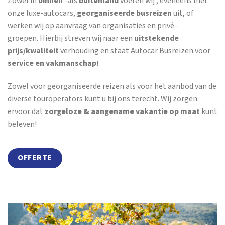
Zowel in
binnen
-als
buitenland
voeren wij , eveneens met
onze luxe-autocars,
georganiseerde busreizen
uit, of
werken wij op aanvraag van organisaties en privé-
groepen. Hierbij streven wij naar een
uitstekende
prijs/kwaliteit
verhouding en staat Autocar Busreizen voor
service en vakmanschap!
Zowel voor georganiseerde reizen als voor het aanbod van de
diverse touroperators kunt u bij ons terecht. Wij zorgen
ervoor dat
zorgeloze & aangename vakantie op maat
kunt
beleven!
OFFERTE