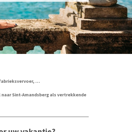
fabrieksvervoer, …
 naar Sint-Amandsberg als vertrekkende
or uw vakantie?