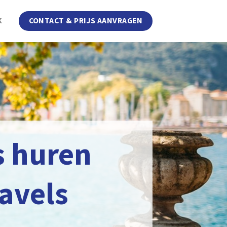
K
CONTACT & PRIJS AANVRAGEN
s huren
avels