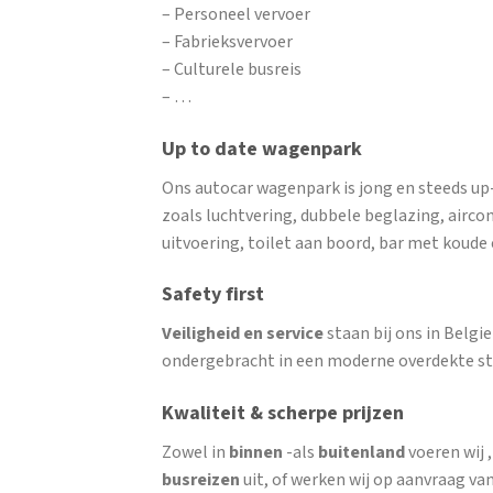
– Personeel vervoer
– Fabrieksvervoer
– Culturele busreis
– …
Up to date wagenpark
Ons autocar wagenpark is jong en steeds up
zoals luchtvering, dubbele beglazing, airco
uitvoering, toilet aan boord, bar met koud
Safety first
Veiligheid en service
staan bij ons in Belg
ondergebracht in een moderne overdekte st
Kwaliteit & scherpe prijzen
Zowel in
binnen
-als
buitenland
voeren wij 
busreizen
uit, of werken wij op aanvraag van