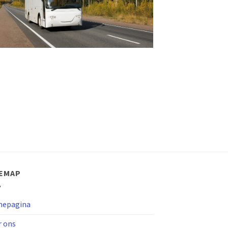
TEMAP
epagina
r ons