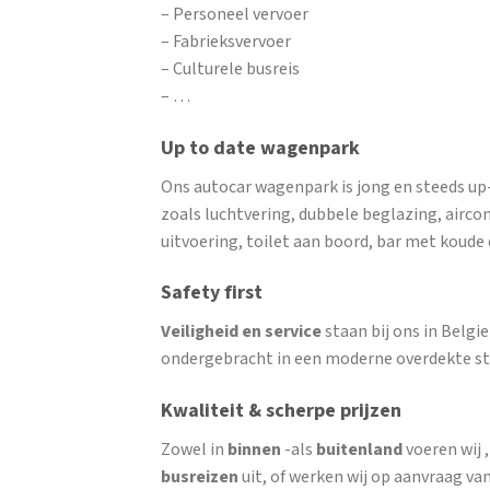
– Personeel vervoer
– Fabrieksvervoer
– Culturele busreis
– …
Up to date wagenpark
Ons autocar wagenpark is jong en steeds up
zoals luchtvering, dubbele beglazing, airco
uitvoering, toilet aan boord, bar met koud
Safety first
Veiligheid en service
staan bij ons in Belg
ondergebracht in een moderne overdekte st
Kwaliteit & scherpe prijzen
Zowel in
binnen
-als
buitenland
voeren wij 
busreizen
uit, of werken wij op aanvraag van