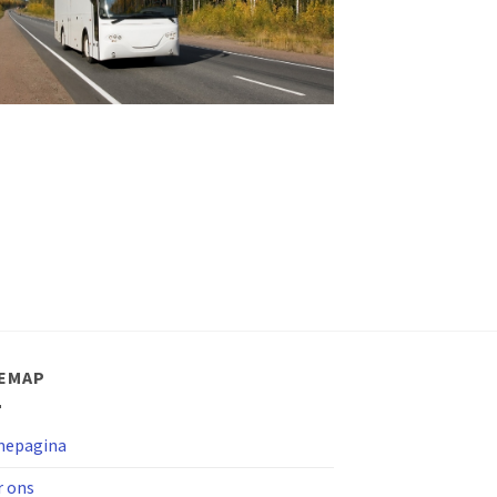
TEMAP
epagina
r ons