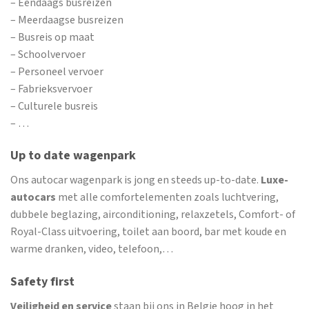
– Eendaags busreizen
– Meerdaagse busreizen
– Busreis op maat
– Schoolvervoer
– Personeel vervoer
– Fabrieksvervoer
– Culturele busreis
– …
Up to date wagenpark
Ons autocar wagenpark is jong en steeds up-to-date.
Luxe-
autocars
met alle comfortelementen zoals luchtvering,
dubbele beglazing, airconditioning, relaxzetels, Comfort- of
Royal-Class uitvoering, toilet aan boord, bar met koude en
warme dranken, video, telefoon,…
Safety first
Veiligheid en service
staan bij ons in Belgie hoog in het