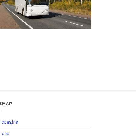
TEMAP
epagina
r ons