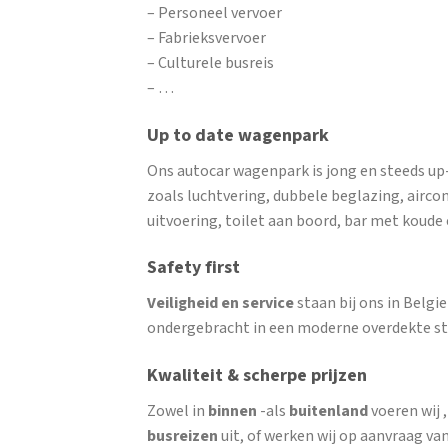
– Personeel vervoer
– Fabrieksvervoer
– Culturele busreis
– …
Up to date wagenpark
Ons autocar wagenpark is jong en steeds up
zoals luchtvering, dubbele beglazing, airco
uitvoering, toilet aan boord, bar met koud
Safety first
Veiligheid en service
staan bij ons in Belg
ondergebracht in een moderne overdekte st
Kwaliteit & scherpe prijzen
Zowel in
binnen
-als
buitenland
voeren wij 
busreizen
uit, of werken wij op aanvraag van