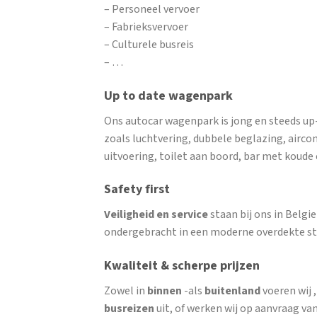
– Personeel vervoer
– Fabrieksvervoer
– Culturele busreis
– …
Up to date wagenpark
Ons autocar wagenpark is jong en steeds up
zoals luchtvering, dubbele beglazing, airco
uitvoering, toilet aan boord, bar met koud
Safety first
Veiligheid en service
staan bij ons in Belg
ondergebracht in een moderne overdekte st
Kwaliteit & scherpe prijzen
Zowel in
binnen
-als
buitenland
voeren wij 
busreizen
uit, of werken wij op aanvraag van