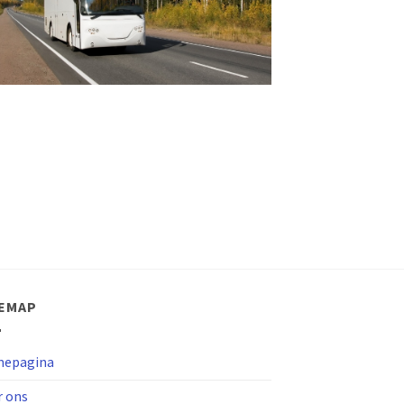
TEMAP
epagina
r ons